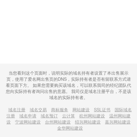
当您看到这个页面时，说明实际的域名持有者设置了本出售展示
页，使用了爱名网出售页的DNS，实际持有者是否有留联系方式请
看页面下方。 如果您需要购买该域名，可以联系我司的经纪团队代
您向实际持有者询问出售的意愿。 我司仅是域名注册平台，不是该
域名的实际持有者。
域名注册
域名交易
商标服务
网站建设
SSL证书
国际域名
注册
域名申请
域名预订
云计算
杭州网站建设
温州网站建
设
宁波网站建设
台州网站建设
绍兴网站建设
嘉兴网站建设
金华网站建设